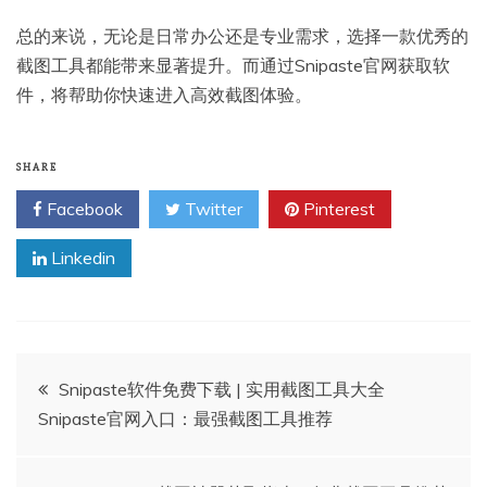
总的来说，无论是日常办公还是专业需求，选择一款优秀的
截图工具都能带来显著提升。而通过Snipaste官网获取软
件，将帮助你快速进入高效截图体验。
SHARE
Facebook
Twitter
Pinterest
Linkedin
Post
Snipaste软件免费下载 | 实用截图工具大全
Snipaste官网入口：最强截图工具推荐
navigation