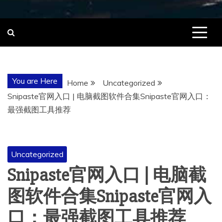
You are Here
Home
Uncategorized
Snipaste官网入口 | 电脑截图软件合集Snipaste官网入口：
最强截图工具推荐
Uncategorized
Snipaste官网入口 | 电脑截
图软件合集Snipaste官网入
口：最强截图工具推荐