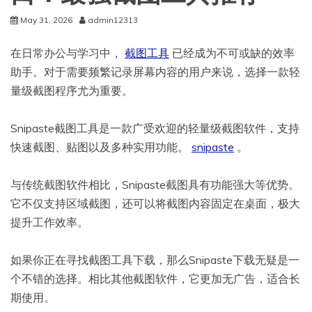
May 31, 2026
admin12313
在日常办公与学习中，
截图工具
已经成为不可或缺的效率
助手。对于需要频繁记录屏幕内容的用户来说，选择一款轻
量级截图程序尤为重要。
Snipaste截图工具是一款广受欢迎的轻量级截图软件，支持
快速截图、贴图以及多种实用功能。
snipaste
。
与传统截图软件相比，Snipaste截图具有功能强大等优势。
它不仅支持区域截图，还可以将截图内容固定在桌面，极大
提升工作效率。
如果你正在寻找截图工具下载，那么Snipaste下载无疑是一
个不错的选择。相比其他截图软件，它更加无广告，适合长
期使用。