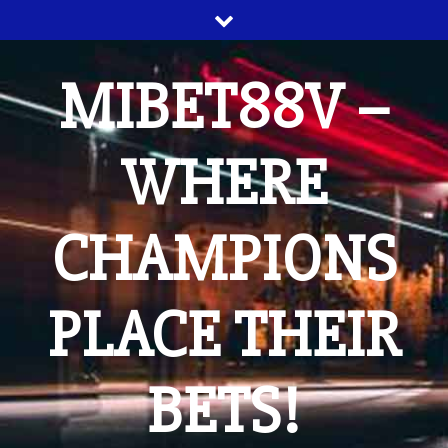
Skip
to
content
MIBET88V –
WHERE
CHAMPIONS
PLACE THEIR
BETS!